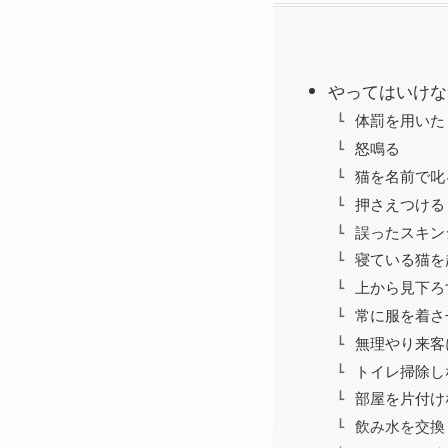
やってはいけな
体罰を用いた
怒鳴る
猫を名前で叱
押さえつける
誤ったスキン
寝ている猫を
上から見下ろ
常に服を着さ
無理やり来客
トイレ掃除し
部屋を片付け
飲み水を交換