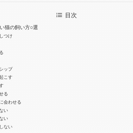
目次
い猫の飼い方○選
しつけ
る
シップ
起こす
す
せる
に会わせる
ない
ない
しない