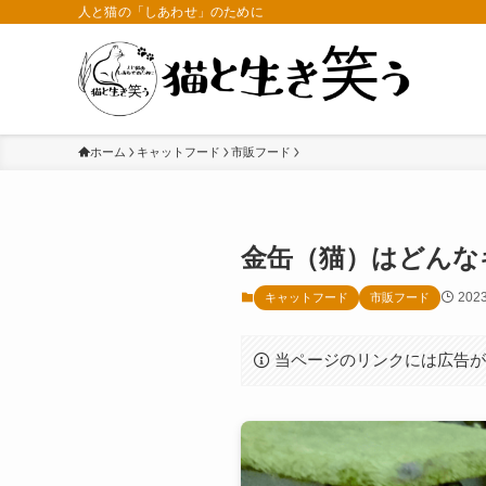
人と猫の「しあわせ」のために
ホーム
キャットフード
市販フード
金缶（猫）はどんな
202
キャットフード
市販フード
当ページのリンクには広告