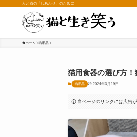
人と猫の「しあわせ」のために
ホーム
猫用品
猫用食器の選び方！
2024年3月19日
猫用品
当ページのリンクには広告